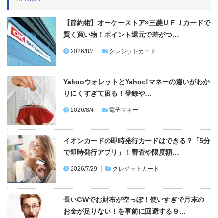
【節約術】オーケーストア×三菱ＵＦＪカードで
賢く買い物！ポイント還元で差がつ…
2026/8/7
クレジットカード
YahooウォレットとYahoo!マネーの違いがわか
りにくすぎて困る！登録や…
2026/8/4
電子マネー
イオンカードの即時発行カードはできる？「5分
で即時発行アプリ」！審査や限度額…
2026/7/29
クレジットカード
長いGWでお財布が空っぽ！使いすぎで月末の
お金が足りない！を事前に回避する９…