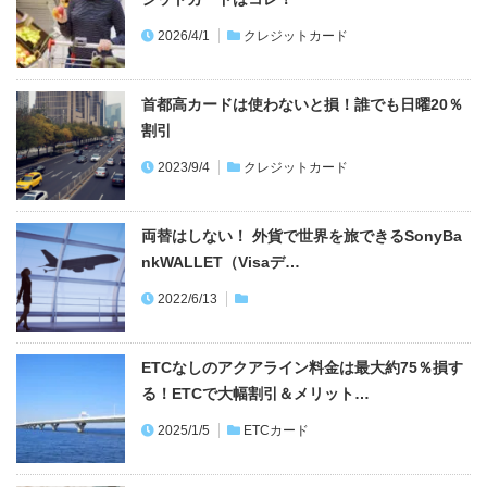
2026/4/1
クレジットカード
首都高カードは使わないと損！誰でも日曜20％
割引
2023/9/4
クレジットカード
両替はしない！ 外貨で世界を旅できるSonyBa
nkWALLET（Visaデ…
2022/6/13
ETCなしのアクアライン料金は最大約75％損す
る！ETCで大幅割引＆メリット…
2025/1/5
ETCカード