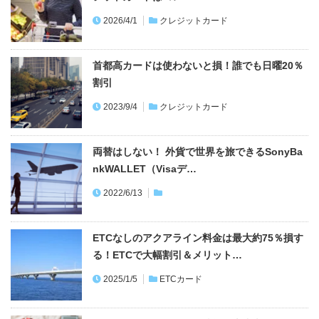
2026/4/1
クレジットカード
首都高カードは使わないと損！誰でも日曜20％
割引
2023/9/4
クレジットカード
両替はしない！ 外貨で世界を旅できるSonyBa
nkWALLET（Visaデ…
2022/6/13
ETCなしのアクアライン料金は最大約75％損す
る！ETCで大幅割引＆メリット…
2025/1/5
ETCカード