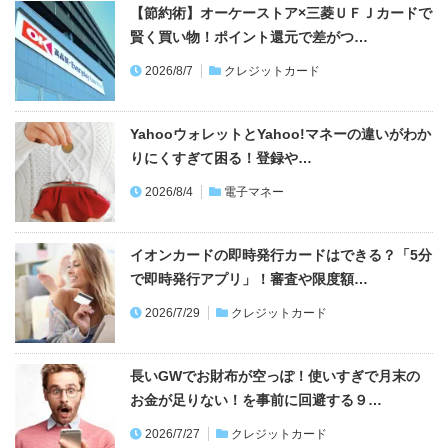
【節約術】オーケーストア×三菱ＵＦＪカードで
賢く買い物！ポイント還元で差がつ…
2026/8/7
クレジットカード
YahooウォレットとYahoo!マネーの違いがわか
りにくすぎて困る！登録や…
2026/8/4
電子マネー
イオンカードの即時発行カードはできる？「5分
で即時発行アプリ」！審査や限度額…
2026/7/29
クレジットカード
長いGWでお財布が空っぽ！使いすぎで月末の
お金が足りない！を事前に回避する９…
2026/7/27
クレジットカード