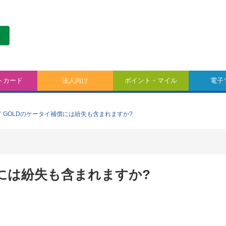
トカード
法人向け
ポイント・マイル
電子
ド GOLDのケータイ補償には紛失も含まれますか?
償には紛失も含まれますか?