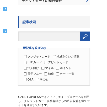
デビットカードの発行会社
む
記事検索
む
検
索:
記事を絞り込む
クレジットカード
地域別クレカ情報
ETCカード
デビットカード
法人向け
マイル
ポイント
電子マネー
納税
カード一覧
Q&A
その他
CARD EXPRESSではアフィリエイトプログラムを利用
し、クレジットカード会社各社からの広告収益を得てサ
イトを運営しています。