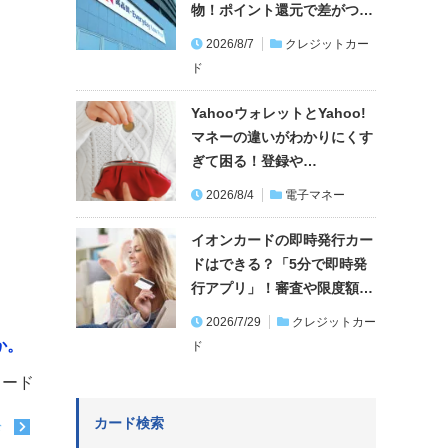
物！ポイント還元で差がつ…
2026/8/7
クレジットカー
ド
YahooウォレットとYahoo!
マネーの違いがわかりにくす
ぎて困る！登録や…
2026/8/4
電子マネー
イオンカードの即時発行カー
ドはできる？「5分で即時発
行アプリ」！審査や限度額…
2026/7/29
クレジットカー
か。
ド
カード
カード検索
む