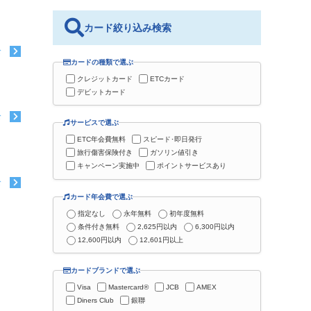
カード絞り込み検索
む
カードの種類で選ぶ
クレジットカード
ETCカード
デビットカード
む
サービスで選ぶ
ETC年会費無料
スピード･即日発行
旅行傷害保険付き
ガソリン値引き
キャンペーン実施中
ポイントサービスあり
む
カード年会費で選ぶ
指定なし
永年無料
初年度無料
条件付き無料
2,625円以内
6,300円以内
12,600円以内
12,601円以上
カードブランドで選ぶ
Visa
Mastercard®
JCB
AMEX
Diners Club
銀聯