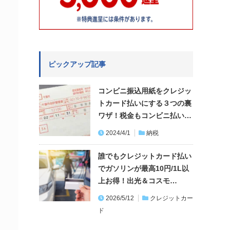
ピックアップ記事
コンビニ振込用紙をクレジッ
トカード払いにする３つの裏
ワザ！税金もコンビニ払い…
2024/4/1
納税
誰でもクレジットカード払い
でガソリンが最高10円/1L以
上お得！出光＆コスモ…
2026/5/12
クレジットカー
ド