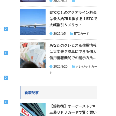
2022/6/13
ETCなしのアクアライン料金
は最大約75％損する！ETCで
大幅割引＆メリット…
む
2025/1/5
ETCカード
あなたのクレヒス＆信用情報
は大丈夫？簡単にできる個人
む
信用情報機関での開示方法…
2025/8/20
クレジットカー
ド
む
新着記事
む
【節約術】オーケーストア×
三菱ＵＦＪカードで賢く買い