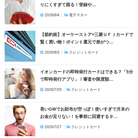
りにくすぎて困る！登録や…
2026/8/4
電子マネー
【節約術】オーケーストア×三菱ＵＦＪカードで
賢く買い物！ポイント還元で差がつ…
2026/8/3
クレジットカード
イオンカードの即時発行カードはできる？「5分
で即時発行アプリ」！審査や限度額…
2026/7/29
クレジットカード
長いGWでお財布が空っぽ！使いすぎで月末の
お金が足りない！を事前に回避する９…
2026/7/27
クレジットカード