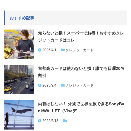
知らないと損！スーパーでお得！おすすめクレ
ジットカードはコレ！
2026/4/1
クレジットカード
首都高カードは使わないと損！誰でも日曜20％
割引
2023/9/4
クレジットカード
両替はしない！ 外貨で世界を旅できるSonyBa
nkWALLET（Visaデ…
2022/6/13
ETCなしのアクアライン料金は最大約75％損す
る！ETCで大幅割引＆メリット…