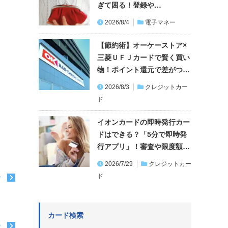
ぎて困る！登録や…
2026/8/4
電子マネー
【節約術】オーケーストア×
三菱ＵＦＪカードで賢く買い
物！ポイント還元で差がつ…
2026/8/3
クレジットカー
ド
イオンカードの即時発行カー
ドはできる？「5分で即時発
行アプリ」！審査や限度額…
2026/7/29
クレジットカー
ド
む
カード検索
む