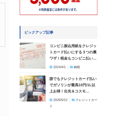
ピックアップ記事
コンビニ振込用紙をクレジッ
トカード払いにする３つの裏
ワザ！税金もコンビニ払い…
2024/4/1
納税
誰でもクレジットカード払い
でガソリンが最高10円/1L以
上お得！出光＆コスモ…
2026/5/12
クレジットカー
ド