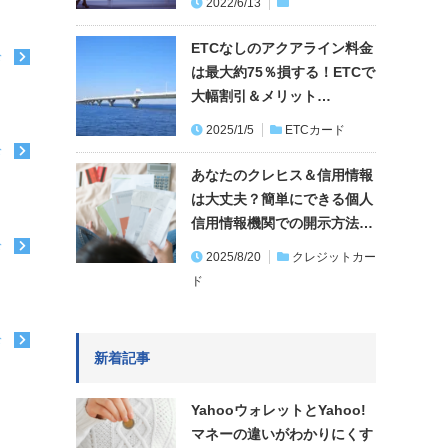
2022/6/13
ETCなしのアクアライン料金
む
は最大約75％損する！ETCで
大幅割引＆メリット…
2025/1/5
ETCカード
む
あなたのクレヒス＆信用情報
は大丈夫？簡単にできる個人
信用情報機関での開示方法…
む
2025/8/20
クレジットカー
ド
む
新着記事
YahooウォレットとYahoo!
マネーの違いがわかりにくす