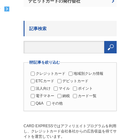
デビットカードの発行会社
む
記事検索
検
索:
記事を絞り込む
クレジットカード
地域別クレカ情報
ETCカード
デビットカード
法人向け
マイル
ポイント
電子マネー
納税
カード一覧
Q&A
その他
CARD EXPRESSではアフィリエイトプログラムを利用
し、クレジットカード会社各社からの広告収益を得てサ
イトを運営しています。