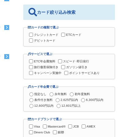
カード絞り込み検索
カードの種類で選ぶ
む
クレジットカード
ETCカード
デビットカード
サービスで選ぶ
む
ETC年会費無料
スピード･即日発行
旅行傷害保険付き
ガソリン値引き
キャンペーン実施中
ポイントサービスあり
カード年会費で選ぶ
指定なし
永年無料
初年度無料
条件付き無料
2,625円以内
6,300円以内
12,600円以内
12,601円以上
カードブランドで選ぶ
Visa
Mastercard®
JCB
AMEX
Diners Club
銀聯