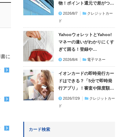
物！ポイント還元で差がつ…
2026/8/7
クレジットカー
ド
YahooウォレットとYahoo!
マネーの違いがわかりにくす
ぎて困る！登録や…
明書に
2026/8/4
電子マネー
む
イオンカードの即時発行カー
ドはできる？「5分で即時発
行アプリ」！審査や限度額…
2026/7/29
クレジットカー
む
ド
む
カード検索