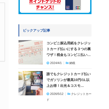
ピックアップ記事
コンビニ振込用紙をクレジッ
トカード払いにする３つの裏
ワザ！税金もコンビニ払い…
2024/4/1
納税
誰でもクレジットカード払い
でガソリンが最高10円/1L以
上お得！出光＆コスモ…
2026/5/12
クレジットカー
ド