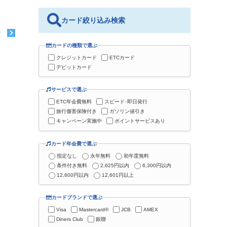
カード絞り込み検索
む
カードの種類で選ぶ
クレジットカード
ETCカード
デビットカード
サービスで選ぶ
ETC年会費無料
スピード･即日発行
旅行傷害保険付き
ガソリン値引き
キャンペーン実施中
ポイントサービスあり
カード年会費で選ぶ
指定なし
永年無料
初年度無料
条件付き無料
2,625円以内
6,300円以内
12,600円以内
12,601円以上
カードブランドで選ぶ
Visa
Mastercard®
JCB
AMEX
Diners Club
銀聯