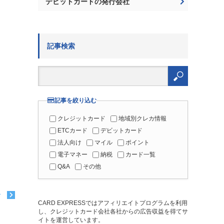
デビットカードの発行会社
記事検索
検
索:
記事を絞り込む
クレジットカード
地域別クレカ情報
ETCカード
デビットカード
法人向け
マイル
ポイント
電子マネー
納税
カード一覧
Q&A
その他
む
CARD EXPRESSではアフィリエイトプログラムを利用
し、クレジットカード会社各社からの広告収益を得てサ
イトを運営しています。