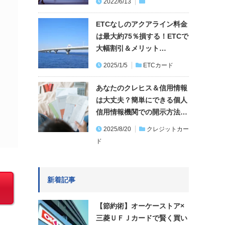
2022/6/13
ETCなしのアクアライン料金
は最大約75％損する！ETCで
大幅割引＆メリット…
2025/1/5
ETCカード
あなたのクレヒス＆信用情報
は大丈夫？簡単にできる個人
信用情報機関での開示方法…
2025/8/20
クレジットカー
ド
新着記事
【節約術】オーケーストア×
三菱ＵＦＪカードで賢く買い