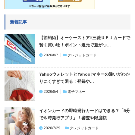
新着記事
【節約術】オーケーストア×三菱ＵＦＪカードで
賢く買い物！ポイント還元で差がつ…
2026/8/7
クレジットカード
YahooウォレットとYahoo!マネーの違いがわか
りにくすぎて困る！登録や…
2026/8/4
電子マネー
イオンカードの即時発行カードはできる？「5分
で即時発行アプリ」！審査や限度額…
2026/7/29
クレジットカード