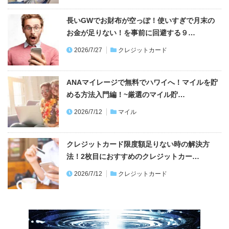
長いGWでお財布が空っぽ！使いすぎで月末の
お金が足りない！を事前に回避する９…
2026/7/27
クレジットカード
ANAマイレージで無料でハワイへ！マイルを貯
める方法入門編！~厳選のマイル貯…
2026/7/12
マイル
クレジットカード限度額足りない時の解決方
法！2枚目におすすめのクレジットカー…
2026/7/12
クレジットカード