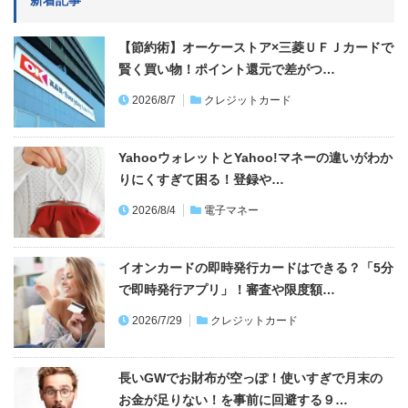
【節約術】オーケーストア×三菱ＵＦＪカードで
賢く買い物！ポイント還元で差がつ…
2026/8/7
クレジットカード
YahooウォレットとYahoo!マネーの違いがわか
りにくすぎて困る！登録や…
2026/8/4
電子マネー
イオンカードの即時発行カードはできる？「5分
で即時発行アプリ」！審査や限度額…
2026/7/29
クレジットカード
長いGWでお財布が空っぽ！使いすぎで月末の
お金が足りない！を事前に回避する９…