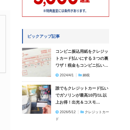
ピックアップ記事
コンビニ振込用紙をクレジッ
トカード払いにする３つの裏
ワザ！税金もコンビニ払い…
2024/4/1
納税
誰でもクレジットカード払い
でガソリンが最高10円/1L以
上お得！出光＆コスモ…
2026/5/12
クレジットカー
ド