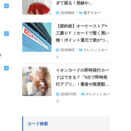
ぎて困る！登録や…
む
2026/8/4
電子マネー
【節約術】オーケーストア×
。
三菱ＵＦＪカードで賢く買い
む
物！ポイント還元で差がつ…
2026/8/3
クレジットカー
さ
ド
む
イオンカードの即時発行カー
ドはできる？「5分で即時発
行アプリ」！審査や限度額…
2026/7/29
クレジットカー
ド
カード検索