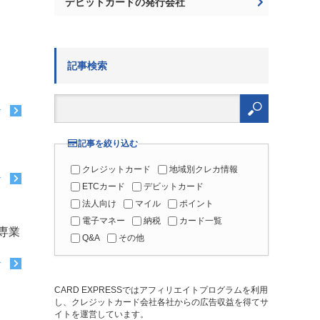
デビットカードの発行会社
記事検索
検
索:
む
記事を絞り込む
クレジットカード
地域別クレカ情報
む
ETCカード
デビットカード
法人向け
マイル
ポイント
電子マネー
納税
カード一覧
専業
Q&A
その他
む
CARD EXPRESSではアフィリエイトプログラムを利用
し、クレジットカード会社各社からの広告収益を得てサ
イトを運営しています。