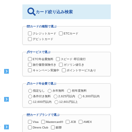
カード絞り込み検索
カードの種類で選ぶ
クレジットカード
ETCカード
デビットカード
サービスで選ぶ
ETC年会費無料
スピード･即日発行
旅行傷害保険付き
ガソリン値引き
キャンペーン実施中
ポイントサービスあり
む
カード年会費で選ぶ
指定なし
永年無料
初年度無料
条件付き無料
2,625円以内
6,300円以内
む
12,600円以内
12,601円以上
カードブランドで選ぶ
Visa
Mastercard®
JCB
AMEX
む
Diners Club
銀聯