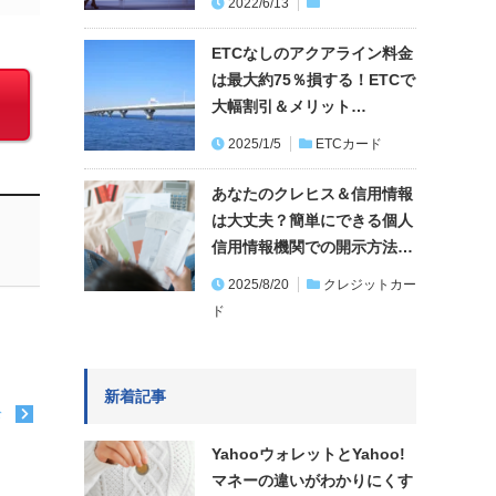
2022/6/13
ETCなしのアクアライン料金
は最大約75％損する！ETCで
大幅割引＆メリット…
2025/1/5
ETCカード
あなたのクレヒス＆信用情報
は大丈夫？簡単にできる個人
信用情報機関での開示方法…
2025/8/20
クレジットカー
ド
新着記事
む
YahooウォレットとYahoo!
マネーの違いがわかりにくす