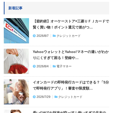
新着記事
【節約術】オーケーストア×三菱ＵＦＪカードで
賢く買い物！ポイント還元で差がつ…
2026/8/7
クレジットカード
YahooウォレットとYahoo!マネーの違いがわか
りにくすぎて困る！登録や…
2026/8/4
電子マネー
イオンカードの即時発行カードはできる？「5分
で即時発行アプリ」！審査や限度額…
2026/7/29
クレジットカード
長いGWでお財布が空っぽ！使いすぎで月末の