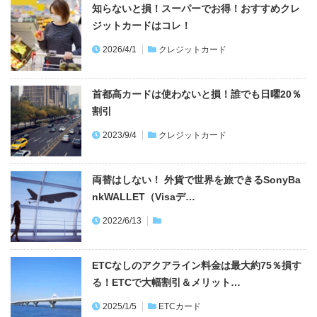
知らないと損！スーパーでお得！おすすめクレ
ジットカードはコレ！
2026/4/1
クレジットカード
首都高カードは使わないと損！誰でも日曜20％
割引
2023/9/4
クレジットカード
両替はしない！ 外貨で世界を旅できるSonyBa
nkWALLET（Visaデ…
2022/6/13
ETCなしのアクアライン料金は最大約75％損す
る！ETCで大幅割引＆メリット…
2025/1/5
ETCカード