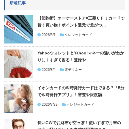
新着記事
【節約術】オーケーストア×三菱ＵＦＪカードで
賢く買い物！ポイント還元で差がつ…
2026/8/7
クレジットカード
YahooウォレットとYahoo!マネーの違いがわか
りにくすぎて困る！登録や…
2026/8/4
電子マネー
イオンカードの即時発行カードはできる？「5分
で即時発行アプリ」！審査や限度額…
2026/7/29
クレジットカード
長いGWでお財布が空っぽ！使いすぎで月末の