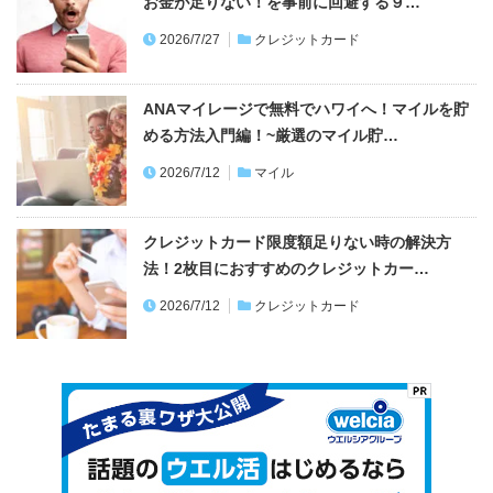
お金が足りない！を事前に回避する９…
2026/7/27
クレジットカード
ANAマイレージで無料でハワイへ！マイルを貯
める方法入門編！~厳選のマイル貯…
2026/7/12
マイル
クレジットカード限度額足りない時の解決方
法！2枚目におすすめのクレジットカー…
2026/7/12
クレジットカード