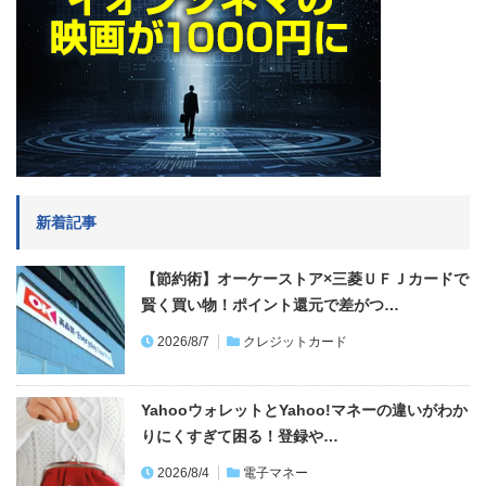
新着記事
【節約術】オーケーストア×三菱ＵＦＪカードで
賢く買い物！ポイント還元で差がつ…
2026/8/7
クレジットカード
YahooウォレットとYahoo!マネーの違いがわか
りにくすぎて困る！登録や…
2026/8/4
電子マネー