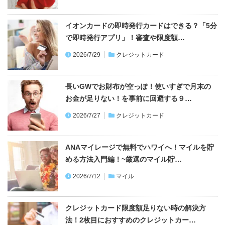
イオンカードの即時発行カードはできる？「5分
で即時発行アプリ」！審査や限度額…
2026/7/29
クレジットカード
長いGWでお財布が空っぽ！使いすぎで月末の
お金が足りない！を事前に回避する９…
2026/7/27
クレジットカード
ANAマイレージで無料でハワイへ！マイルを貯
める方法入門編！~厳選のマイル貯…
2026/7/12
マイル
クレジットカード限度額足りない時の解決方
法！2枚目におすすめのクレジットカー…