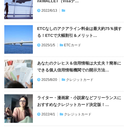
nkWALLET（Visaデ…
2022/6/13
ETCなしのアクアライン料金は最大約75％損す
る！ETCで大幅割引＆メリット…
2025/1/5
ETCカード
あなたのクレヒス＆信用情報は大丈夫？簡単に
できる個人信用情報機関での開示方法…
2025/8/20
クレジットカード
ライター・漫画家・小説家などフリーランスに
おすすめなクレジットカード決定版！…
2022/4/1
クレジットカード