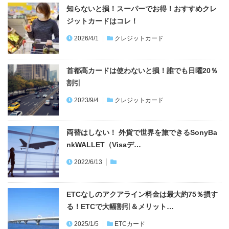
2026/4/1
クレジットカード
首都高カードは使わないと損！誰でも日曜20％
割引
2023/9/4
クレジットカード
両替はしない！ 外貨で世界を旅できるSonyBa
nkWALLET（Visaデ…
2022/6/13
ETCなしのアクアライン料金は最大約75％損す
る！ETCで大幅割引＆メリット…
2025/1/5
ETCカード
あなたのクレヒス＆信用情報は大丈夫？簡単に