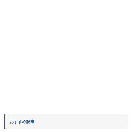
おすすめ記事
知らないと損！スーパーでお得！おすすめクレ
ジットカードはコレ！