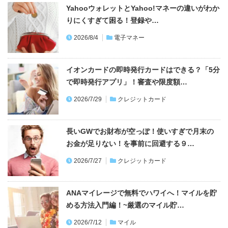
YahooウォレットとYahoo!マネーの違いがわか
りにくすぎて困る！登録や…
2026/8/4
電子マネー
イオンカードの即時発行カードはできる？「5分
で即時発行アプリ」！審査や限度額…
2026/7/29
クレジットカード
長いGWでお財布が空っぽ！使いすぎで月末の
お金が足りない！を事前に回避する９…
2026/7/27
クレジットカード
ANAマイレージで無料でハワイへ！マイルを貯
める方法入門編！~厳選のマイル貯…
2026/7/12
マイル