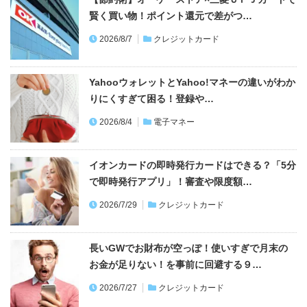
賢く買い物！ポイント還元で差がつ…
2026/8/7
クレジットカード
YahooウォレットとYahoo!マネーの違いがわか
りにくすぎて困る！登録や…
2026/8/4
電子マネー
イオンカードの即時発行カードはできる？「5分
で即時発行アプリ」！審査や限度額…
2026/7/29
クレジットカード
長いGWでお財布が空っぽ！使いすぎで月末の
お金が足りない！を事前に回避する９…
2026/7/27
クレジットカード