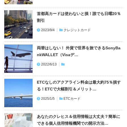
首都高カードは使わないと損！誰でも日曜20％
割引
2023/9/4
クレジットカード
両替はしない！ 外貨で世界を旅できるSonyBa
nkWALLET（Visaデ…
2022/6/13
ETCなしのアクアライン料金は最大約75％損す
る！ETCで大幅割引＆メリット…
2025/1/5
ETCカード
あなたのクレヒス＆信用情報は大丈夫？簡単に
できる個人信用情報機関での開示方法…