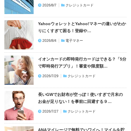
2026/8/7
クレジットカード
YahooウォレットとYahoo!マネーの違いがわか
りにくすぎて困る！登録や…
2026/8/4
電子マネー
イオンカードの即時発行カードはできる？「5分
で即時発行アプリ」！審査や限度額…
2026/7/29
クレジットカード
長いGWでお財布が空っぽ！使いすぎで月末の
お金が足りない！を事前に回避する９…
2026/7/27
クレジットカード
ANAマイレージで無料でハワイへ！マイルを貯