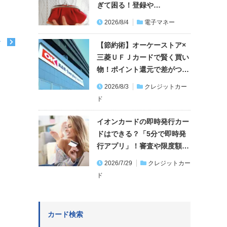
ぎて困る！登録や…
2026/8/4
電子マネー
む
【節約術】オーケーストア×
三菱ＵＦＪカードで賢く買い
物！ポイント還元で差がつ…
2026/8/3
クレジットカー
ド
イオンカードの即時発行カー
ドはできる？「5分で即時発
行アプリ」！審査や限度額…
2026/7/29
クレジットカー
ド
カード検索