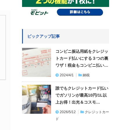
ピックアップ記事
コンビニ振込用紙をクレジッ
トカード払いにする３つの裏
ワザ！税金もコンビニ払い…
2024/4/1
納税
誰でもクレジットカード払い
でガソリンが最高10円/1L以
上お得！出光＆コスモ…
2026/5/12
クレジットカー
ド