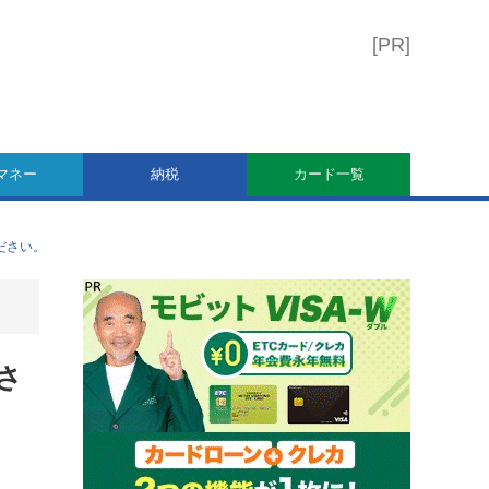
マネー
納税
カード一覧
ださい。
さ