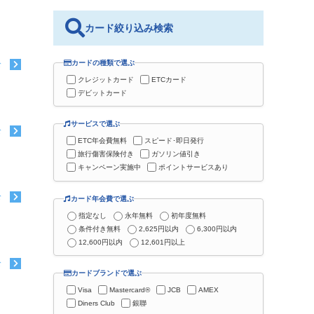
カード絞り込み検索
カードの種類で選ぶ
む
クレジットカード
ETCカード
デビットカード
サービスで選ぶ
む
ETC年会費無料
スピード･即日発行
旅行傷害保険付き
ガソリン値引き
キャンペーン実施中
ポイントサービスあり
む
カード年会費で選ぶ
指定なし
永年無料
初年度無料
条件付き無料
2,625円以内
6,300円以内
12,600円以内
12,601円以上
む
カードブランドで選ぶ
Visa
Mastercard®
JCB
AMEX
Diners Club
銀聯