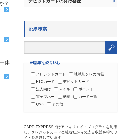
デビットカードの発行会社
か？
む
記事検索
む
検
索:
N一体
記事を絞り込む
クレジットカード
地域別クレカ情報
む
ETCカード
デビットカード
法人向け
マイル
ポイント
電子マネー
納税
カード一覧
Q&A
その他
CARD EXPRESSではアフィリエイトプログラムを利用
し、クレジットカード会社各社からの広告収益を得てサ
イトを運営しています。