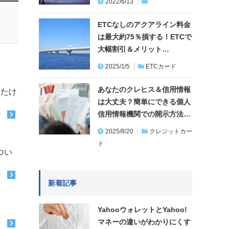
2022/6/13
ETCなしのアクアライン料金
は最大約75％損する！ETCで
大幅割引＆メリット…
2025/1/5
ETCカード
あなたのクレヒス＆信用情報
ったけ
は大丈夫？簡単にできる個人
信用情報機関での開示方法…
む
2025/8/20
クレジットカー
ド
つい
む
新着記事
YahooウォレットとYahoo!
マネーの違いがわかりにくす
む