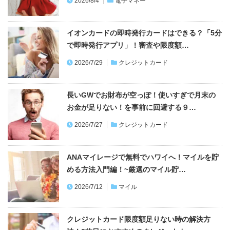
2026/8/4
電子マネー
イオンカードの即時発行カードはできる？「5分
で即時発行アプリ」！審査や限度額…
2026/7/29
クレジットカード
長いGWでお財布が空っぽ！使いすぎで月末の
お金が足りない！を事前に回避する９…
2026/7/27
クレジットカード
ANAマイレージで無料でハワイへ！マイルを貯
める方法入門編！~厳選のマイル貯…
2026/7/12
マイル
クレジットカード限度額足りない時の解決方