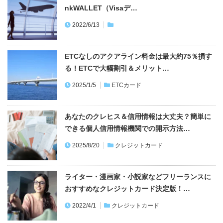
nkWALLET（Visaデ…
2022/6/13
ETCなしのアクアライン料金は最大約75％損す
る！ETCで大幅割引＆メリット…
2025/1/5
ETCカード
あなたのクレヒス＆信用情報は大丈夫？簡単に
できる個人信用情報機関での開示方法…
2025/8/20
クレジットカード
ライター・漫画家・小説家などフリーランスに
おすすめなクレジットカード決定版！…
2022/4/1
クレジットカード