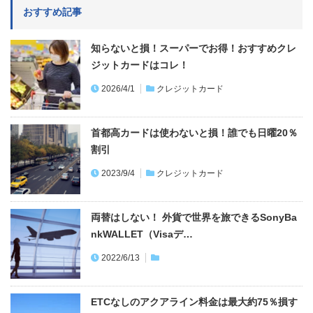
おすすめ記事
知らないと損！スーパーでお得！おすすめクレ
ジットカードはコレ！
2026/4/1
クレジットカード
首都高カードは使わないと損！誰でも日曜20％
割引
2023/9/4
クレジットカード
両替はしない！ 外貨で世界を旅できるSonyBa
nkWALLET（Visaデ…
2022/6/13
ETCなしのアクアライン料金は最大約75％損す