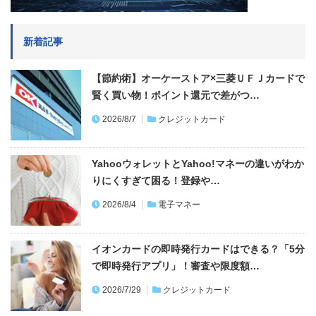
新着記事
【節約術】オーケーストア×三菱ＵＦＪカードで
賢く買い物！ポイント還元で差がつ…
2026/8/7
クレジットカード
YahooウォレットとYahoo!マネーの違いがわか
りにくすぎて困る！登録や…
2026/8/4
電子マネー
イオンカードの即時発行カードはできる？「5分
で即時発行アプリ」！審査や限度額…
2026/7/29
クレジットカード