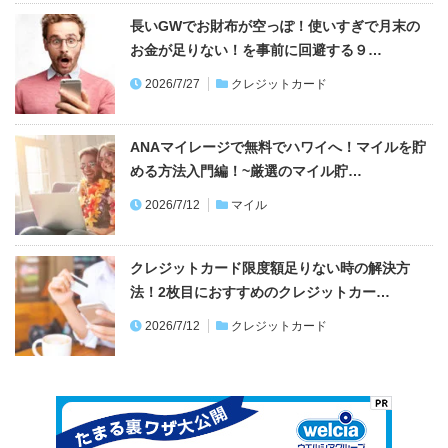
長いGWでお財布が空っぽ！使いすぎで月末の
お金が足りない！を事前に回避する９…
2026/7/27
クレジットカード
ANAマイレージで無料でハワイへ！マイルを貯
める方法入門編！~厳選のマイル貯…
2026/7/12
マイル
クレジットカード限度額足りない時の解決方
法！2枚目におすすめのクレジットカー…
2026/7/12
クレジットカード