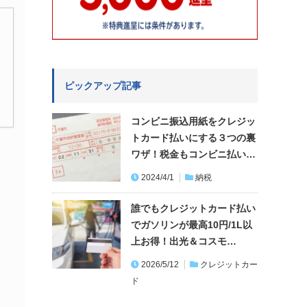
ピックアップ記事
コンビニ振込用紙をクレジッ
トカード払いにする３つの裏
ワザ！税金もコンビニ払い…
2024/4/1
納税
誰でもクレジットカード払い
でガソリンが最高10円/1L以
上お得！出光＆コスモ…
2026/5/12
クレジットカー
ド