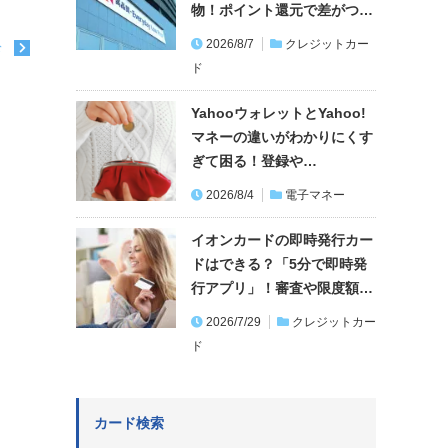
物！ポイント還元で差がつ…
2026/8/7
クレジットカー
む
ド
YahooウォレットとYahoo!
マネーの違いがわかりにくす
ぎて困る！登録や…
2026/8/4
電子マネー
イオンカードの即時発行カー
ドはできる？「5分で即時発
行アプリ」！審査や限度額…
2026/7/29
クレジットカー
ド
カード検索