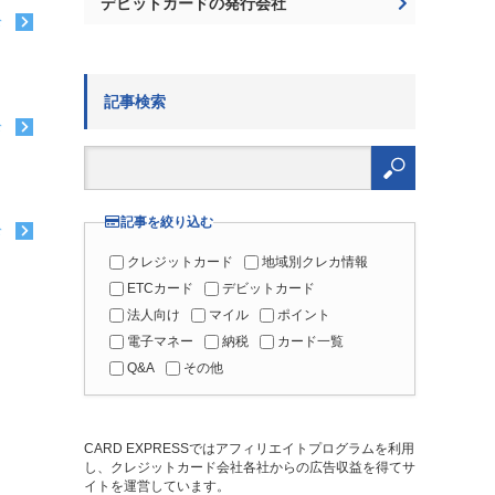
デビットカードの発行会社
む
記事検索
む
検
索:
記事を絞り込む
む
クレジットカード
地域別クレカ情報
ETCカード
デビットカード
法人向け
マイル
ポイント
電子マネー
納税
カード一覧
Q&A
その他
CARD EXPRESSではアフィリエイトプログラムを利用
し、クレジットカード会社各社からの広告収益を得てサ
イトを運営しています。