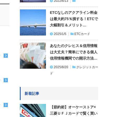
2022/6/13
ETCなしのアクアライン料金
は最大約75％損する！ETCで
大幅割引＆メリット…
2025/1/5
ETCカード
あなたのクレヒス＆信用情報
は大丈夫？簡単にできる個人
む
信用情報機関での開示方法…
2025/8/20
クレジットカー
ド
む
新着記事
む
【節約術】オーケーストア×
三菱ＵＦＪカードで賢く買い