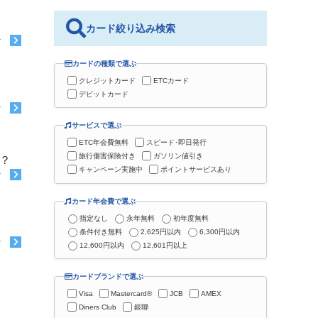
カード絞り込み検索
む
カードの種類で選ぶ
クレジットカード
ETCカード
デビットカード
む
サービスで選ぶ
ETC年会費無料
スピード･即日発行
旅行傷害保険付き
ガソリン値引き
？
キャンペーン実施中
ポイントサービスあり
む
カード年会費で選ぶ
指定なし
永年無料
初年度無料
条件付き無料
2,625円以内
6,300円以内
む
12,600円以内
12,601円以上
カードブランドで選ぶ
Visa
Mastercard®
JCB
AMEX
Diners Club
銀聯