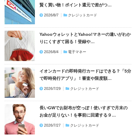
賢く買い物！ポイント還元で差がつ…
2026/8/7
クレジットカード
YahooウォレットとYahoo!マネーの違いがわか
りにくすぎて困る！登録や…
2026/8/4
電子マネー
イオンカードの即時発行カードはできる？「5分
で即時発行アプリ」！審査や限度額…
2026/7/29
クレジットカード
長いGWでお財布が空っぽ！使いすぎで月末の
お金が足りない！を事前に回避する９…
2026/7/27
クレジットカード