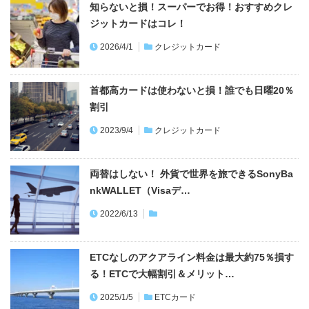
首都高カードは使わないと損！誰でも日曜20％
割引
2023/9/4
クレジットカード
両替はしない！ 外貨で世界を旅できるSonyBa
nkWALLET（Visaデ…
2022/6/13
ETCなしのアクアライン料金は最大約75％損す
る！ETCで大幅割引＆メリット…
2025/1/5
ETCカード
あなたのクレヒス＆信用情報は大丈夫？簡単に