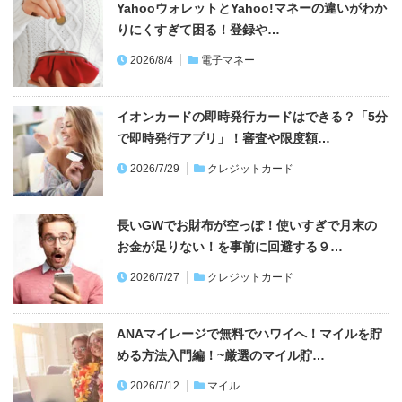
YahooウォレットとYahoo!マネーの違いがわか
りにくすぎて困る！登録や…
2026/8/4
電子マネー
イオンカードの即時発行カードはできる？「5分
で即時発行アプリ」！審査や限度額…
2026/7/29
クレジットカード
長いGWでお財布が空っぽ！使いすぎで月末の
お金が足りない！を事前に回避する９…
2026/7/27
クレジットカード
ANAマイレージで無料でハワイへ！マイルを貯
める方法入門編！~厳選のマイル貯…
2026/7/12
マイル