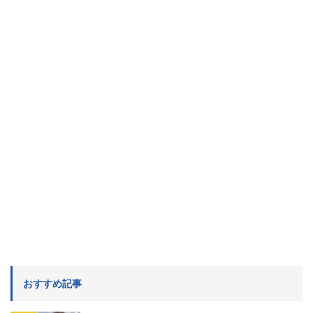
おすすめ記事
知らないと損！スーパーでお得！おすすめクレ
ジットカードはコレ！
2026/4/1
クレジットカード