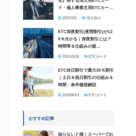
見】得する法人用ETCカー
ド・個人事業主用ETCカー…
2022/3/1
法人向け
ETC深夜割引(夜間割引)が12
0％分かる｜深夜割引とは？
時間帯＆仕組みの疑…
2021/3/16
ETCカード
ETC休日割引で最大30％割引
｜土日＆祝日割引の仕組み＆
時間・条件徹底解説
2020/6/23
ETCカード
おすすめ記事
知らないと損！スーパーでお