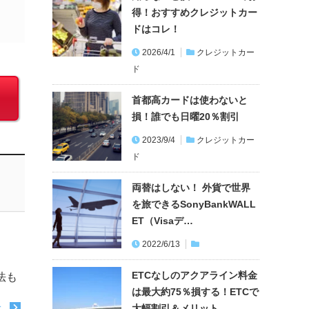
得！おすすめクレジットカー
ドはコレ！
2026/4/1
クレジットカー
ド
首都高カードは使わないと
損！誰でも日曜20％割引
2023/9/4
クレジットカー
ド
両替はしない！ 外貨で世界
を旅できるSonyBankWALL
ET（Visaデ…
2022/6/13
ETCなしのアクアライン料金
法も
は最大約75％損する！ETCで
大幅割引＆メリット…
む