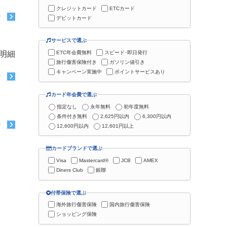
クレジットカード
ETCカード
む
デビットカード
サービスで選ぶ
明細
ETC年会費無料
スピード･即日発行
旅行傷害保険付き
ガソリン値引き
キャンペーン実施中
ポイントサービスあり
む
カード年会費で選ぶ
指定なし
永年無料
初年度無料
条件付き無料
2,625円以内
6,300円以内
む
12,600円以内
12,601円以上
カードブランドで選ぶ
Visa
Mastercard®
JCB
AMEX
Diners Club
銀聯
付帯保険で選ぶ
海外旅行傷害保険
国内旅行傷害保険
ショッピング保険