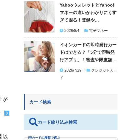
YahooウォレットとYahoo!
マネーの違いがわかりにくす
ぎて困る！登録や…
2026/8/4
電子マネー
イオンカードの即時発行カー
ドはできる？「5分で即時発
行アプリ」！審査や限度額…
2026/7/29
クレジットカー
ド
すが
カード検索
む
カード絞り込み検索
引以
カードの種類で選ぶ