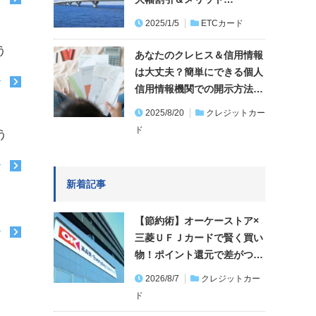
2025/1/5
ETCカード
う
あなたのクレヒス＆信用情報
は大丈夫？簡単にできる個人
む
信用情報機関での開示方法…
2025/8/20
クレジットカー
ド
う
む
新着記事
【節約術】オーケーストア×
む
三菱ＵＦＪカードで賢く買い
物！ポイント還元で差がつ…
2026/8/7
クレジットカー
ド