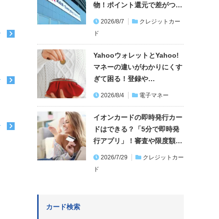
物！ポイント還元で差がつ…
2026/8/7
クレジットカー
ド
む
YahooウォレットとYahoo!
マネーの違いがわかりにくす
ぎて困る！登録や…
む
2026/8/4
電子マネー
イオンカードの即時発行カー
む
ドはできる？「5分で即時発
行アプリ」！審査や限度額…
2026/7/29
クレジットカー
ド
カード検索