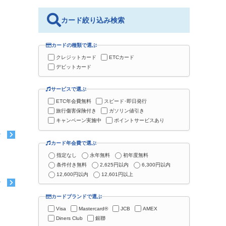
カード絞り込み検索
カードの種類で選ぶ
クレジットカード
ETCカード
デビットカード
サービスで選ぶ
ETC年会費無料
スピード･即日発行
旅行傷害保険付き
ガソリン値引き
キャンペーン実施中
ポイントサービスあり
む
カード年会費で選ぶ
指定なし
永年無料
初年度無料
条件付き無料
2,625円以内
6,300円以内
12,600円以内
12,601円以上
む
カードブランドで選ぶ
Visa
Mastercard®
JCB
AMEX
Diners Club
銀聯
。