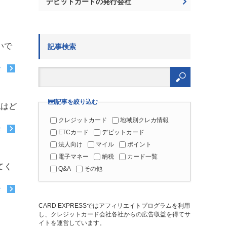
デビットカードの発行会社
いで
記事検索
む
検
索:
記事を絞り込む
認はど
クレジットカード
地域別クレカ情報
む
ETCカード
デビットカード
法人向け
マイル
ポイント
電子マネー
納税
カード一覧
てく
Q&A
その他
む
CARD EXPRESSではアフィリエイトプログラムを利用
し、クレジットカード会社各社からの広告収益を得てサ
イトを運営しています。