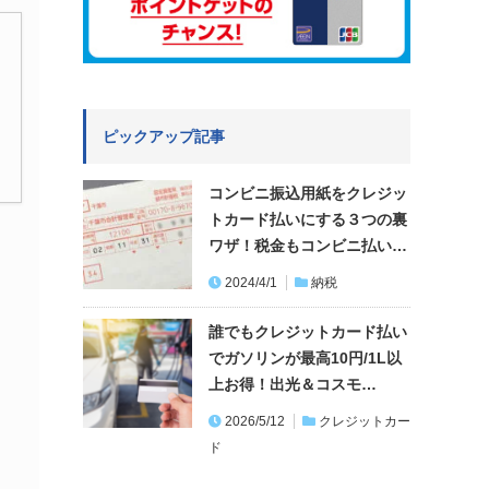
ピックアップ記事
コンビニ振込用紙をクレジッ
トカード払いにする３つの裏
ワザ！税金もコンビニ払い…
2024/4/1
納税
誰でもクレジットカード払い
でガソリンが最高10円/1L以
上お得！出光＆コスモ…
2026/5/12
クレジットカー
ド