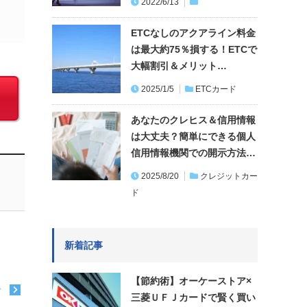
2022/6/13
ETCなしのアクアライン料金
は最大約75％損する！ETCで
大幅割引＆メリット…
2025/1/5
ETCカード
あなたのクレヒス＆信用情報
は大丈夫？簡単にできる個人
信用情報機関での開示方法…
2025/8/20
クレジットカー
ド
新着記事
【節約術】オーケーストア×
む
三菱ＵＦＪカードで賢く買い